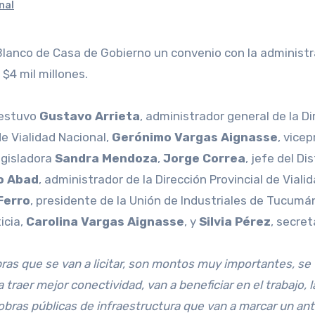
nal
n Blanco de Casa de Gobierno un convenio con la administr
$4 mil millones.
 estuvo
Gustavo Arrieta
, administrador general de la D
de Vialidad Nacional,
Gerónimo Vargas Aignasse
, vice
egisladora
Sandra Mendoza
,
Jorge Correa
, jefe del D
o Abad
, administrador de la Dirección Provincial de Viali
Ferro
, presidente de la Unión de Industriales de Tucumán
icia,
Carolina Vargas Aignasse
, y
Silvia Pérez
, secret
as que se van a licitar, son montos muy importantes, se 
a traer mejor conectividad, van a beneficiar en el trabajo,
ras públicas de infraestructura que van a marcar un ant