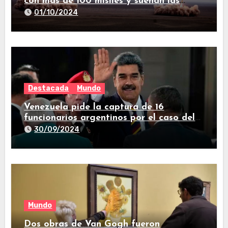
con más de 100 misiles y suenan las
sirenas en todo el país
01/10/2024
Destacada
Mundo
Venezuela pide la captura de 16
funcionarios argentinos por el caso del
avión iraní que estuvo en Buenos Aires
30/09/2024
Mundo
Dos obras de Van Gogh fueron