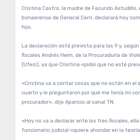
Cristina Castro, la madre de Facundo Astudillo, el joven de 22 años cuyos restos fueron encontrados el mes pasado en un cangrejal de la localidad
bonaerense de General Cerri, declarará hoy com
hijo.
La declaración está prevista para las 9 y, segú
fiscales Andrés Heim, de la Procuraduría de Viol
(Ufeci), ya que Crisitina «pidió que no esté pre
«Cristina va a contar cosas que no están en el 
cuarto y le preguntaron por qué me tenía mi com
procurador», dijo Aparicio al canal TN.
«Hoy no va a declarar ante los tres fiscales, ell
funcionario judicial «quiere ahondar en la teorí