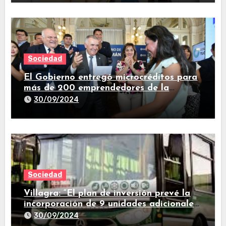
Sociedad
El Gobierno entregó microcréditos para
más de 200 emprendedores de la
provincia
30/09/2024
Sociedad
Villagra: “El plan de inversión prevé la
incorporación de 9 unidades adicionales
para 2025″
30/09/2024