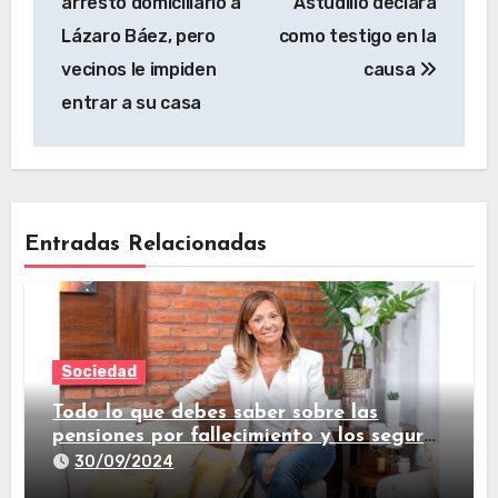
arresto domiciliario a
Astudillo declara
Lázaro Báez, pero
como testigo en la
vecinos le impiden
causa
entrar a su casa
Entradas Relacionadas
Sociedad
Todo lo que debes saber sobre las
pensiones por fallecimiento y los seguros
de vida
30/09/2024