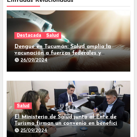
Entradas Relacionadas
Destacada
Salud
Dengue en Tucumán: Salud amplía la
vacunación a fuerzas federales y
trabajadores de prensa
26/09/2024
Salud
El Ministerio de Salud junto al Ente de
Turismo firman un convenio en beneficio
de la comunidad
25/09/2024