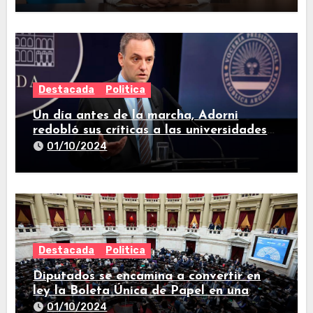
Destacada
Politica
Un día antes de la marcha, Adorni
redobló sus críticas a las universidades
nacionales
01/10/2024
Destacada
Politica
Diputados se encamina a convertir en
ley la Boleta Única de Papel en una
larga sesión
01/10/2024