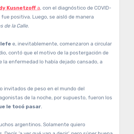
dy Kusnetzoff
a
, con el diagnóstico de COVID-
fue positiva. Luego, se aisló de manera
s de la Calle
.
elefe
e, inevitablemente, comenzaron a circular
dio, contó que el motivo de la postergación de
ue la enfermedad lo había dejado cansado, a
ro invitados de peso en el mundo del
agonistas de la noche, por supuesto, fueron los
ue le tocó pasar
.
muchos argentinos. Solamente quiero
Decís ‘a ver qué van a decir’, pero súper buena