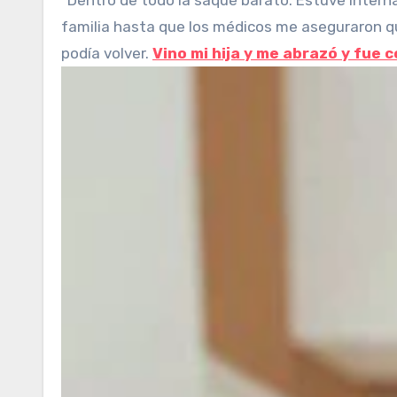
“Dentro de todo la saqué barato. Estuve inter
familia hasta que los médicos me aseguraron qu
podía volver.
Vino mi hija y me abrazó y fue