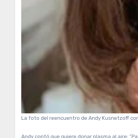
La foto del reencuentro de Andy Kusnetzoff con s
Andy contó que quiere donar plasma al aire: “Pa