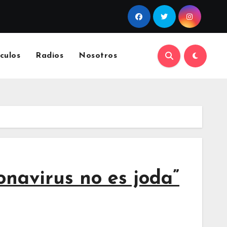
culos
Radios
Nosotros
ronavirus no es joda”