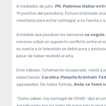
A mediados de julio,
PH, Podemos Hablar
entr
19 positivo del periodista. Estuvo internado u
voluntaria para evitar contagiar a su familia y 
A medida que pasaban las semanas
se seguía
rumores sobre un supuesto conflicto entre el co
su vuelta a la televisión se debió pura y exclu
pesar de haber recibido el alta.
Este sábado, totalmente recuperado, volvió a p
espectáculo:
Carolina
Pampita
Ardohain
,
Fed
agasajados. De todas formas,
Andy se tomó un
“Como saben, me contagié de COVID -dijo el co
agradecerles por los miles de mensajes buena on