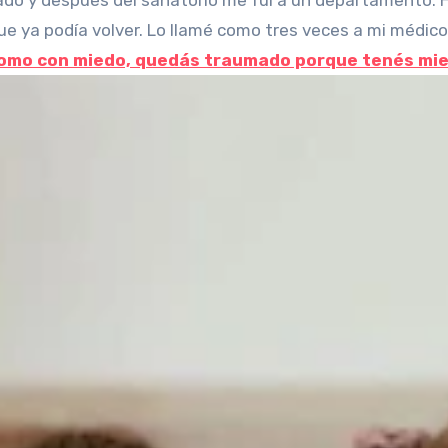
nado y después del sanatorio me fui a un departamento.
e ya podía volver. Lo llamé como tres veces a mi médico
 como con miedo, quedás traumado porque tenés mie