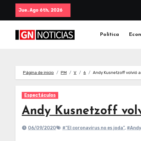
Jue. Ago 6th, 2026
Política
Eco
Página de inicio
PM
V
6
Andy Kusnetzoff volvió a 
Espectáculos
Andy Kusnetzoff volvi
06/09/2020
#“El coronavirus no es joda”
,
#Andy