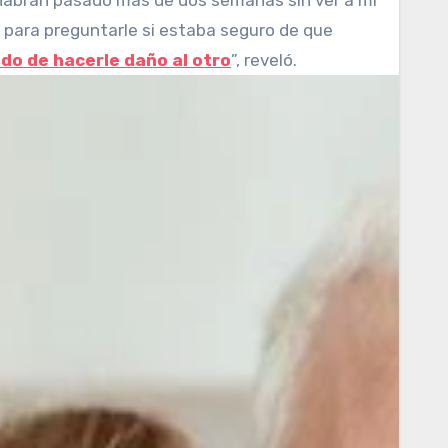
 Habrán pasado más de dos semanas sin ver a mi
 para preguntarle si estaba seguro de que
do de hacerle daño al otro
”, reveló.