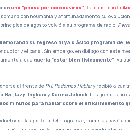
ó en
una “pausa por coronavirus”
, tal como contó
An
na semana con neumonía y afortunadamente su evolución 
a principios de agosto volvió a su programa de radio,
Perro
 demorando su regreso al ya clásico programa de T
nductor y el canal. Sin embargo, en diálogo con este me
sivamente a que
quería “estar bien físicamente”
, ya q
onerse al frente de
PH, Podemos Hablar
y recibió a cuat
e Bal
,
Lizy Tagliani
y
Karina Jelinek
. Los grandes prot
os minutos para hablar sobre el difícil momento q
nductor en la apertura del programa-, como les pasó a 
da. Por momentos le tenía un poco de miedo a las redes. 