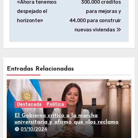
«Ahora tenemos
300.000 créditos
despejado el
para mejoras y
horizonte»
44.000 para construir
nuevas viviendas
Entradas Relacionadas
Destacada
Politica
El Gobierno criticó a la marcha
universitaria y afirmó que «los reclamos
están todos resueltos»
01/10/2024