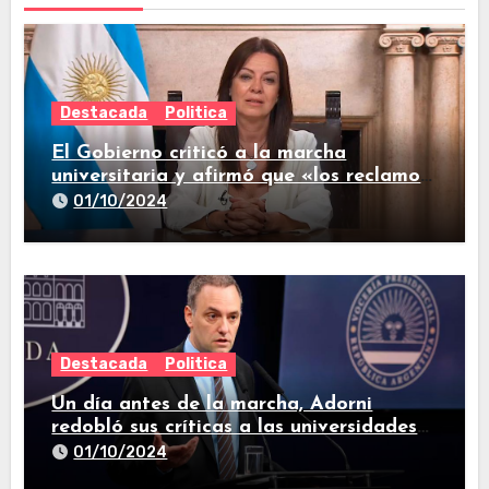
Destacada
Politica
El Gobierno criticó a la marcha
universitaria y afirmó que «los reclamos
están todos resueltos»
01/10/2024
Destacada
Politica
Un día antes de la marcha, Adorni
redobló sus críticas a las universidades
nacionales
01/10/2024