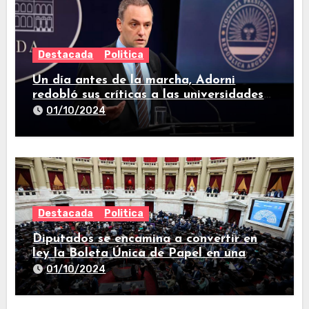
Destacada
Politica
Un día antes de la marcha, Adorni
redobló sus críticas a las universidades
nacionales
01/10/2024
Destacada
Politica
Diputados se encamina a convertir en
ley la Boleta Única de Papel en una
larga sesión
01/10/2024