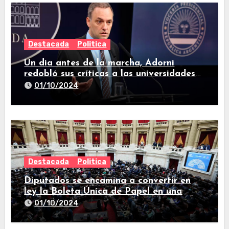
Destacada
Politica
Un día antes de la marcha, Adorni
redobló sus críticas a las universidades
nacionales
01/10/2024
Destacada
Politica
Diputados se encamina a convertir en
ley la Boleta Única de Papel en una
larga sesión
01/10/2024