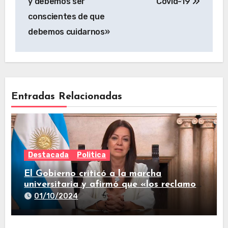
y debemos ser
Covid-19
conscientes de que
debemos cuidarnos»
Entradas Relacionadas
Destacada
Politica
El Gobierno criticó a la marcha
universitaria y afirmó que «los reclamos
están todos resueltos»
01/10/2024