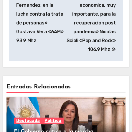
Fernandez, en la
economica, muy
lucha contra la trata
importante, para la
de personas»
recuperacion post
Gustavo Vera «6AM»
pandemia» Nicolas
93.9 Mhz
Scioli «Pop and Rock»
106.9 Mhz
Entradas Relacionadas
Destacada
Politica
El Gobierno criticó a la marcha