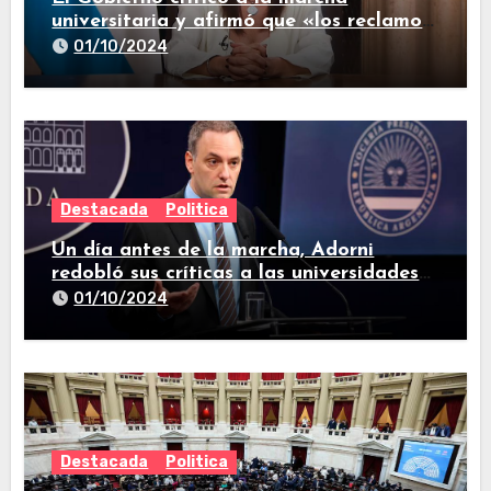
universitaria y afirmó que «los reclamos
están todos resueltos»
01/10/2024
Destacada
Politica
Un día antes de la marcha, Adorni
redobló sus críticas a las universidades
nacionales
01/10/2024
Destacada
Politica