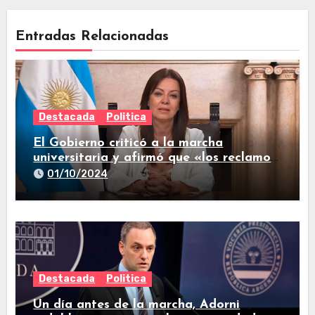
Entradas Relacionadas
Destacada
Politica
El Gobierno criticó a la marcha
universitaria y afirmó que «los reclamos
están todos resueltos»
01/10/2024
Destacada
Politica
Un día antes de la marcha, Adorni