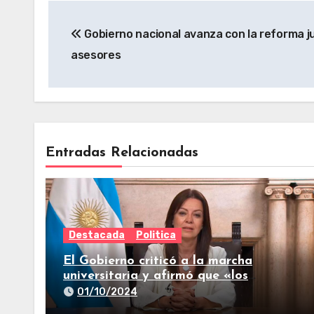
Gobierno nacional avanza con la reforma jud
asesores
Entradas Relacionadas
Destacada
Politica
El Gobierno criticó a la marcha
universitaria y afirmó que «los
reclamos están todos resueltos»
01/10/2024