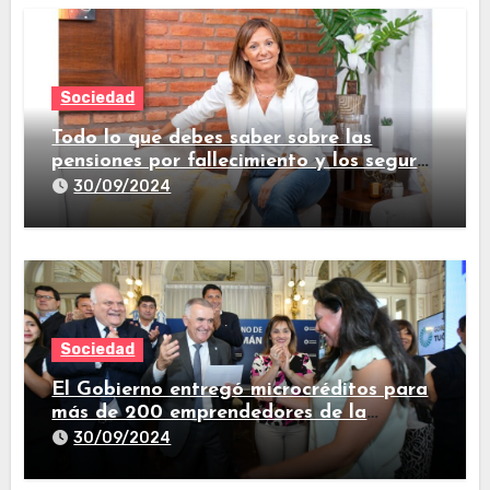
Sociedad
Todo lo que debes saber sobre las
pensiones por fallecimiento y los seguros
de vida
30/09/2024
Sociedad
El Gobierno entregó microcréditos para
más de 200 emprendedores de la
provincia
30/09/2024