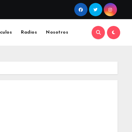
culos
Radios
Nosotros