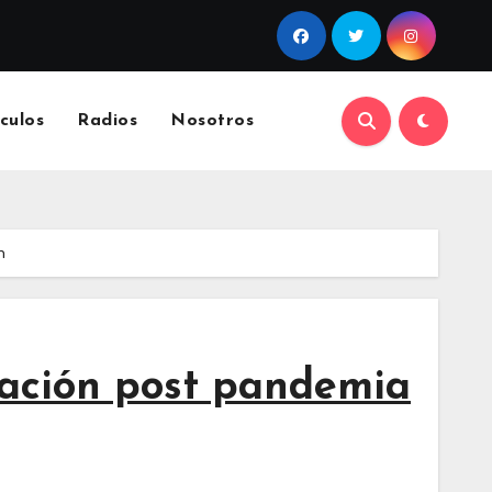
culos
Radios
Nosotros
n
cación post pandemia