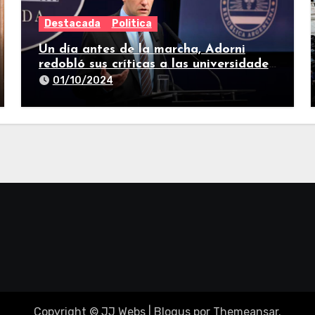
Destacada
Politica
Un día antes de la marcha, Adorni
redobló sus críticas a las universidades
nacionales
01/10/2024
Copyright © JJ Webs
|
Blogus
por
Themeansar
.