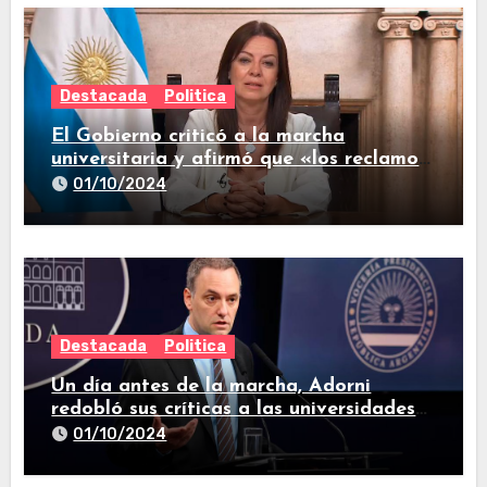
Destacada
Politica
El Gobierno criticó a la marcha
universitaria y afirmó que «los reclamos
están todos resueltos»
01/10/2024
Destacada
Politica
Un día antes de la marcha, Adorni
redobló sus críticas a las universidades
nacionales
01/10/2024