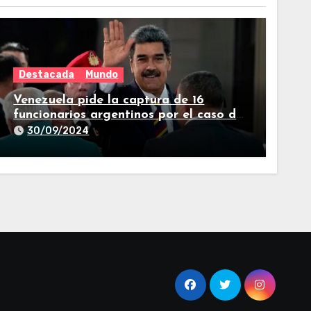
Destacada
Mundo
Venezuela pide la captura de 16
funcionarios argentinos por el caso del
avión iraní que estuvo en Buenos Aires
30/09/2024