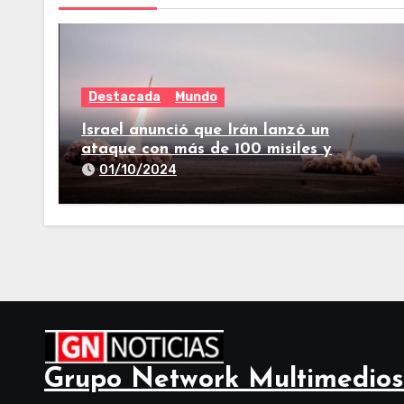
Destacada
Mundo
Israel anunció que Irán lanzó un
ataque con más de 100 misiles y
suenan las sirenas en todo el país
01/10/2024
Grupo Network Multimedios