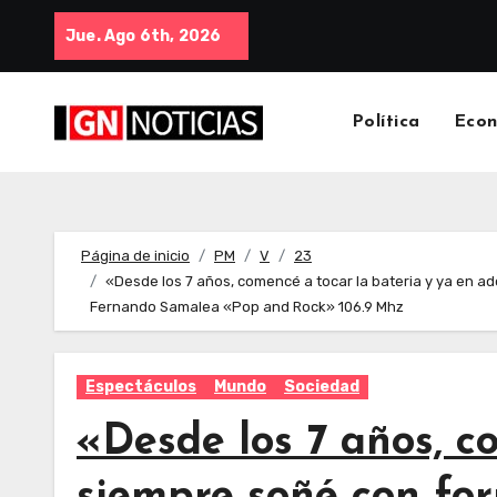
Jue. Ago 6th, 2026
Política
Eco
Página de inicio
PM
V
23
«Desde los 7 años, comencé a tocar la bateria y ya en a
Fernando Samalea «Pop and Rock» 106.9 Mhz
Espectáculos
Mundo
Sociedad
«Desde los 7 años, c