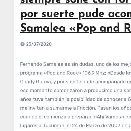
siempre soñé con for
por suerte pude aco
Samalea «Pop and R
23/07/2020
Fernando Samalea es sin dudas, uno de los mejores bateristas del pais, y esta mañana dialogo en Exclusivo para Tucuman, con Miguel Coronel en el
programa «Pop and Rock» 106.9 Mhz: «Desde los
Charly Garcia, y por suerte pude acompañarlo en
ese momento comenzaron a producirse una serie
años tuve también la posibilidad de conocer a 
me invitan a sumarme a Fricción. Pasan los año
cuando el comienza a preparar: «Ahi Vamos» nos 
lugares a Tucuman, el 24 de Marzo de 2007 en e