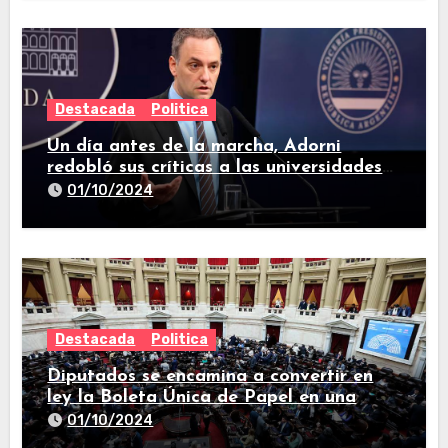
Destacada
Politica
Un día antes de la marcha, Adorni
redobló sus críticas a las universidades
nacionales
01/10/2024
Destacada
Politica
Diputados se encamina a convertir en
ley la Boleta Única de Papel en una
larga sesión
01/10/2024