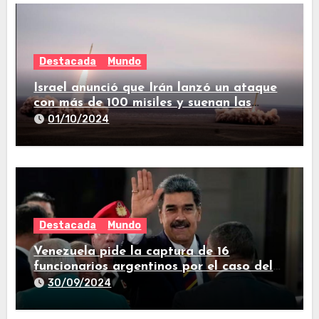
Destacada
Mundo
Israel anunció que Irán lanzó un ataque
con más de 100 misiles y suenan las
sirenas en todo el país
01/10/2024
Destacada
Mundo
Venezuela pide la captura de 16
funcionarios argentinos por el caso del
avión iraní que estuvo en Buenos Aires
30/09/2024