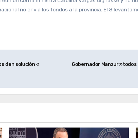
la reunión con la ministra Carolina Vargas Aignasse y n
acional no envía los fondos a la provincia. El 8 levantamo
s den solución «
Gobernador Manzur:»todos m