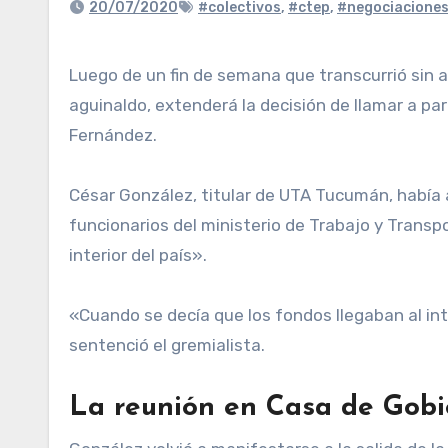
20/07/2020
#colectivos
,
#ctep
,
#negociacione
Luego de un fin de semana que transcurrió sin avances, UTA nacional obtuvo novedades con respecto al pago de los sueldos de junio y el medio
aguinaldo, extenderá la decisión de llamar a par
Fernández.
César González, titular de UTA Tucumán, había 
funcionarios del ministerio de Trabajo y Transp
interior del país».
«Cuando se decía que los fondos llegaban al int
sentenció el gremialista.
La reunión en Casa de Gobi