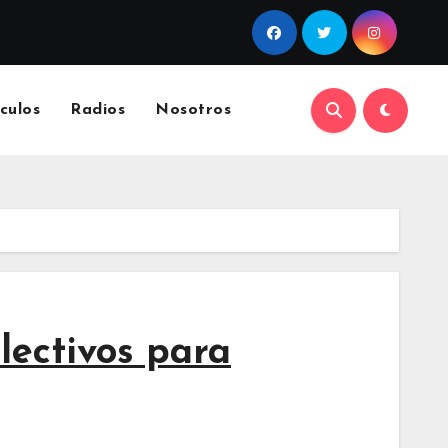
culos
Radios
Nosotros
ectivos para