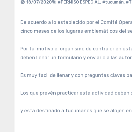
18/07/2020
#PERMISO ESPECIAL
,
#tucumán
,
#T
De acuerdo a lo establecido por el Comité Operativo de Emergencias (COE), los tucumanos ya pueden realizar turismo interno y disfrutar, después de
cinco meses de los lugares emblemáticos del se
Por tal motivo el organismo de contralor en est
deben llenar un formulario y enviarlo a las aut
Es muy facil de llenar y con preguntas claves p
Los que prevén practicar esta actividad deben d
y está destinado a tucumanos que se alojen en 