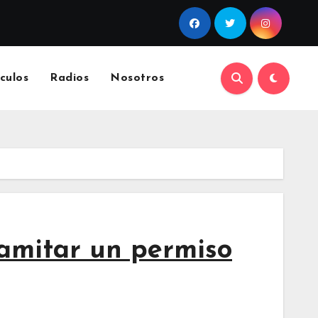
culos
Radios
Nosotros
ramitar un permiso