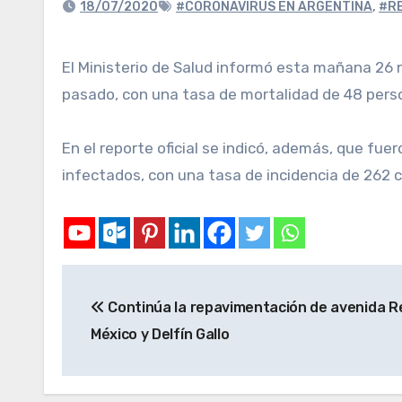
18/07/2020
#CORONAVIRUS EN ARGENTINA
,
#R
El Ministerio de Salud informó esta mañana 26 nuevos fallecimientos por coronavirus en el país, lo que elevó a 2.204 la cifra de muertos desde marzo
pasado, con una tasa de mortalidad de 48 perso
En el reporte oficial se indicó, además, que fuer
infectados, con una tasa de incidencia de 262
Continúa la repavimentación de avenida Re
México y Delfín Gallo