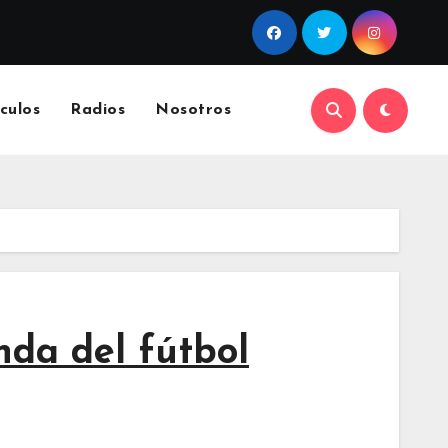
culos
Radios
Nosotros
nda del fútbol