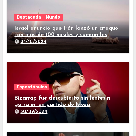
Destacada
Mundo
Israel anunció que Irán lanzó un ataque
con más de 100 misiles y suenan las
sirenas en todo el país
01/10/2024
Espectáculos
Bizarrap fue descubierto sin lentes ni
gorra en un partido de Messi
30/09/2024