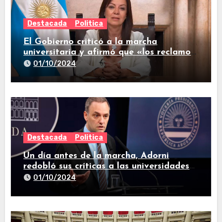
Destacada
Politica
El Gobierno criticó a la marcha
universitaria y afirmó que «los reclamos
están todos resueltos»
01/10/2024
Destacada
Politica
Un día antes de la marcha, Adorni
redobló sus críticas a las universidades
nacionales
01/10/2024