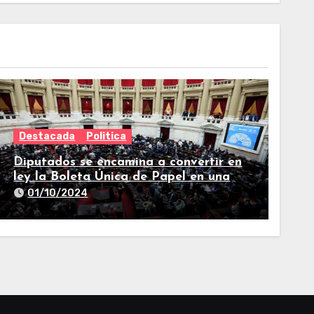
Destacada
Politica
Diputados se encamina a convertir en
ley la Boleta Única de Papel en una
larga sesión
01/10/2024