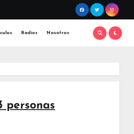
culos
Radios
Nosotros
03 personas