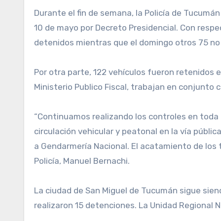
Durante el fin de semana, la Policía de Tucumán detuvo 103 personas por violar el aislamiento social preventivo obligatorio, que fue extendido hasta el
10 de mayo por Decreto Presidencial. Con resp
detenidos mientras que el domingo otros 75 no pu
Por otra parte, 122 vehículos fueron retenidos e
Ministerio Publico Fiscal, trabajan en conjunto co
“Continuamos realizando los controles en toda l
circulación vehicular y peatonal en la vía públi
a Gendarmería Nacional. El acatamiento de los 
Policía, Manuel Bernachi.
La ciudad de San Miguel de Tucumán sigue siend
realizaron 15 detenciones. La Unidad Regional N