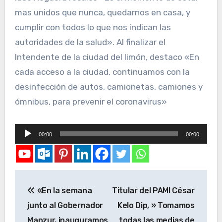
mas unidos que nunca, quedarnos en casa, y
cumplir con todos lo que nos indican las
autoridades de la salud». Al finalizar el
Intendente de la ciudad del limón, destaco «En
cada acceso a la ciudad, continuamos con la
desinfección de autos, camionetas, camiones y
ómnibus, para prevenir el coronavirus»
Reproductor
00:00
00:00
de
audio
«En la semana
Titular del PAMI César
junto al Gobernador
Kelo Dip, » Tomamos
Manzur, inauguramos
todas las medias de