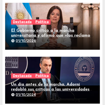
Destacada
Politica
El Gobierno criticó a la marcha
universitaria y afirmó que «los reclamos
están todos resueltos»
01/10/2024
Destacada
Politica
Un día antes de la marcha, Adorni
redobló sus críticas a las universidades
nacionales
01/10/2024