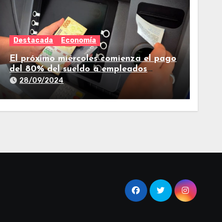
Destacada
Economía
El próximo miércoles comienza el pago
del 80% del sueldo a empleados
estatales de Tucumán
28/09/2024