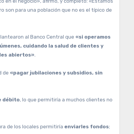
to en el negocio», afirmó, y completó: «Estamos
ro son para una población que no es el típico de
 plantearon al Banco Central que
«si operamos
úmenes, cuidando la salud de clientes y
les abiertos»
.
ad de
«pagar jubilaciones y subsidios, sin
e débito
, lo que permitiría a muchos clientes no
ra de los locales permitiría
enviarles fondos
;