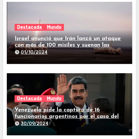
Destacada
Mundo
Israel anunció que Irán lanzó un ataque
con más de 100 misiles y suenan las
sirenas en todo el país
01/10/2024
Destacada
Mundo
Venezuela pide la captura de 16
funcionarios argentinos por el caso del
avión iraní que estuvo en Buenos Aires
30/09/2024