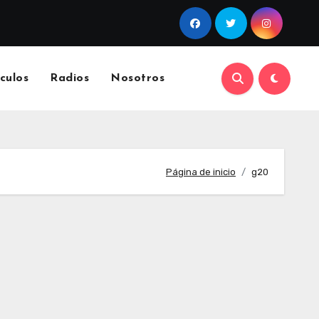
culos
Radios
Nosotros
Página de inicio
g20