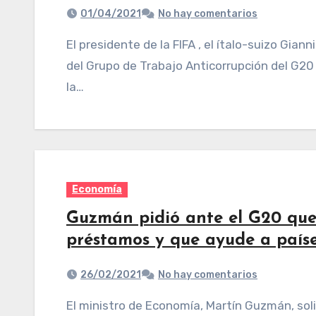
01/04/2021
No hay comentarios
El presidente de la FIFA , el ítalo-suizo Gianni Infantino, explicó este jueves a los miembros
del Grupo de Trabajo Anticorrupción del G20
la…
Economía
Guzmán pidió ante el G20 que e
préstamos y que ayude a país
26/02/2021
No hay comentarios
El ministro de Economía, Martín Guzmán, solicitó ante su pares del G20 que el Fondo