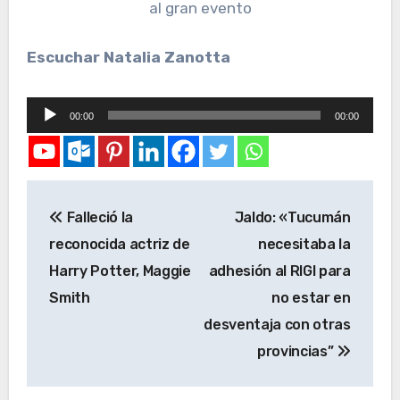
al gran evento
Escuchar Natalia Zanotta
Reproductor
00:00
00:00
de
audio
Falleció la
Jaldo: «Tucumán
reconocida actriz de
necesitaba la
Harry Potter, Maggie
adhesión al RIGI para
Smith
no estar en
desventaja con otras
provincias”