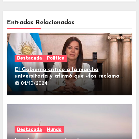
Entradas Relacionadas
Destacada
Politica
El Gobierno criticó a la marcha
universitaria y afirmó que «los reclamos
están todos resueltos»
01/10/2024
Destacada
Mundo