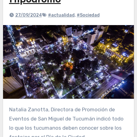
Hipódromo
27/09/2024
#actualidad
,
#Sociedad
Natalia Zanotta, Directora de Promoción de
Eventos de San Miguel de Tucumán indicó todo
lo que los tucumanos deben conocer sobre los
festejos por el Día de la Ciudad.