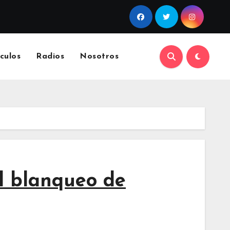
culos
Radios
Nosotros
el blanqueo de