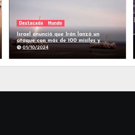
Destacada
Mundo
Israel anunció que Irán lanzó un
ataque con más de 100 misiles y
suenan las sirenas en todo el país
01/10/2024