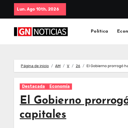
Lun. Ago 10th, 2026
Política
Eco
Página de inicio
AM
V
26
El Gobierno prorrogó ha
Destacada
Economía
El Gobierno prorrogó
capitales