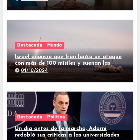
Destacada
Mundo
Israel anunció que Irán lanzó un ataque
con más de 100 misiles y suenan las
sirenas en todo el país
01/10/2024
Destacada
Politica
Un día antes de la marcha, Adorni
redobló sus críticas a las universidades