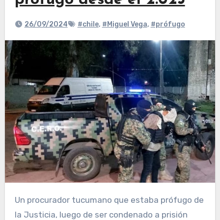
prófugo desde el 2.023
26/09/2024
#chile
,
#Miguel Vega
,
#prófugo
Un procurador tucumano que estaba prófugo de
la Justicia, luego de ser condenado a prisión