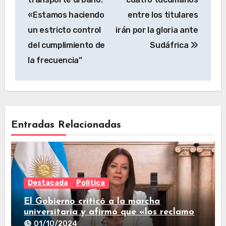
«Estamos haciendo
entre los titulares
un estricto control
irán por la gloria ante
del cumplimiento de
Sudáfrica
la frecuencia”
Entradas Relacionadas
Destacada
Politica
El Gobierno criticó a la marcha
universitaria y afirmó que «los reclamos
están todos resueltos»
01/10/2024