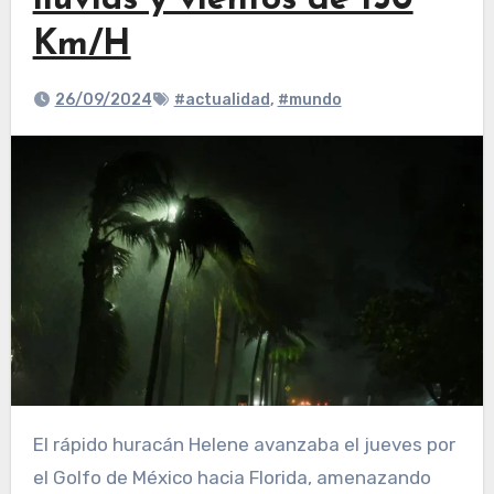
lluvias y vientos de 150
Km/H
26/09/2024
#actualidad
,
#mundo
El rápido huracán Helene avanzaba el jueves por
el Golfo de México hacia Florida, amenazando