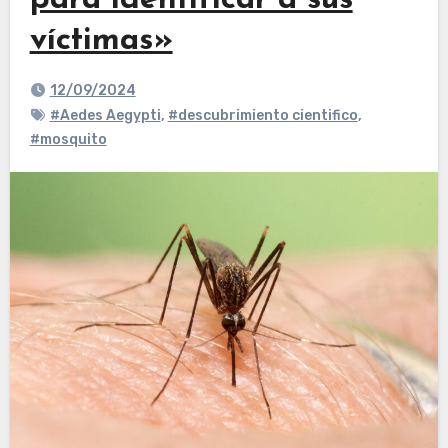
para identificar a sus
víctimas»
12/09/2024
#Aedes Aegypti
,
#descubrimiento cientifico
,
#mosquito