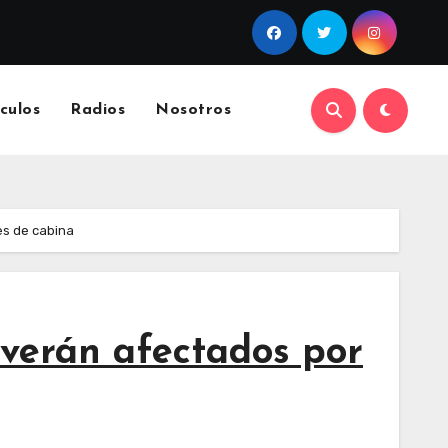
culos
Radios
Nosotros
es de cabina
 verán afectados por