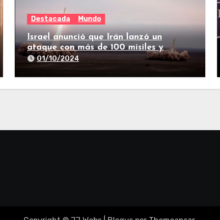
Destacada
Mundo
Israel anunció que Irán lanzó un
ataque con más de 100 misiles y
suenan las sirenas en todo el país
01/10/2024