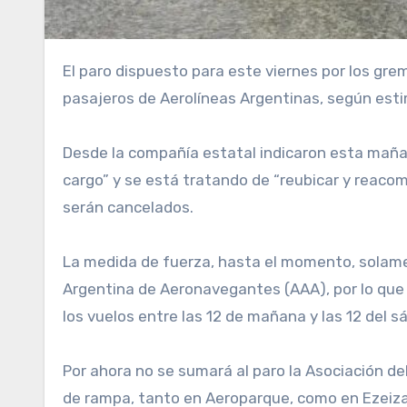
El paro dispuesto para este viernes por los gremios de pilotos y tripulantes de cabina afectará a más de 300 vuelos y perjudicará a más de 37 mil
pasajeros de Aerolíneas Argentinas, según est
Desde la compañía estatal indicaron esta mañan
cargo” y se está tratando de “reubicar y reaco
serán cancelados.
La medida de fuerza, hasta el momento, solamen
Argentina de Aeronavegantes (AAA), por lo que 
los vuelos entre las 12 de mañana y las 12 del 
Por ahora no se sumará al paro la Asociación del
de rampa, tanto en Aeroparque, como en Ezeiza