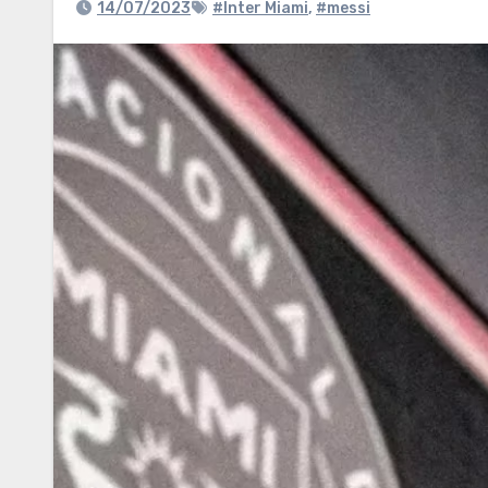
14/07/2023
#Inter Miami
,
#messi