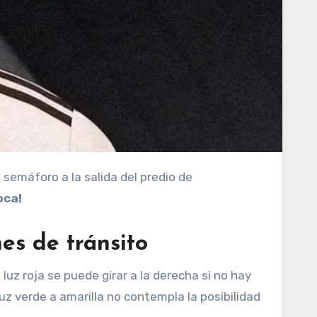
semáforo a la salida del predio de
oca!
nes de tránsito
 luz roja se puede girar a la derecha si no hay
uz verde a amarilla no contempla la posibilidad