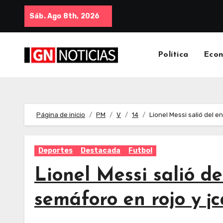
Sáb. Ago 8th, 2026
Política
Eco
Página de inicio
PM
V
14
Lionel Messi salió del e
Deportes
Destacada
Futbol
Lionel Messi salió d
semáforo en rojo y ¡c