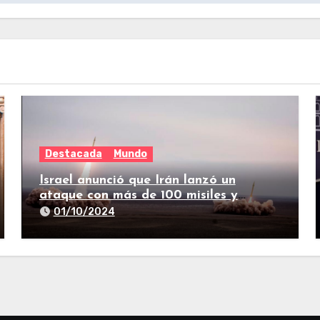
Destacada
Mundo
Israel anunció que Irán lanzó un
ataque con más de 100 misiles y
suenan las sirenas en todo el país
01/10/2024