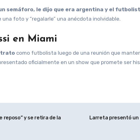
un semáforo, le dijo que era argentina y el futbolist
 una foto y “regalarle” una anécdota inolvidable.
ssi en Miami
ntrato
como futbolista luego de una reunión que mantend
á presentado oficialmente en un show que promete ser his
 reposo” y se retira de la
Larreta presentó un p