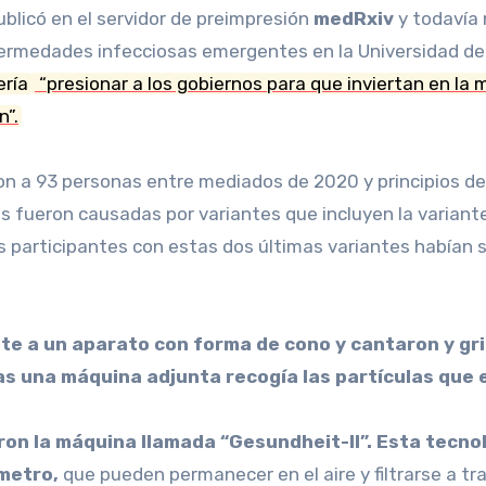
publicó en el servidor de preimpresión
medRxiv
y todavía 
fermedades infecciosas emergentes en la Universidad de
ería
“presionar a los gobiernos para que inviertan en la m
n”.
ron a 93 personas entre mediados de 2020 y principios d
s fueron causadas por variantes que incluyen la variante 
los participantes con estas dos últimas variantes habí
te a un aparato con forma de cono y cantaron y gr
s una máquina adjunta recogía las partículas que 
ron la máquina llamada “Gesundheit-II”. Esta tecnol
metro,
que pueden permanecer en el aire y filtrarse a trav