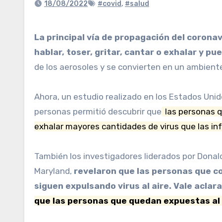
18/08/2022
#covid
,
#salud
La principal vía de propagación del coronavirus son los “aerosoles” que las personas con COVID-19 —con o sin síntomas— pueden emitir al
hablar, toser, gritar, cantar o exhalar y p
de los aerosoles y se convierten en un ambiente
Ahora, un estudio realizado en los Estados Uni
personas permitió descubrir que
las personas q
exhalar mayores cantidades de virus que las in
También los investigadores liderados por Donald
Maryland,
revelaron que las personas que co
siguen expulsando virus al aire. Vale aclar
que las personas que quedan expuestas al 