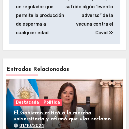
un regulador que
sufrido algún “evento
permite la producción
adverso” de la
de esperma a
vacuna contra el
cualquier edad
Covid
Entradas Relacionadas
Destacada
Politica
El Gobierno criticó a la marcha
universitaria y afirmó que «los reclamos
están todos resueltos»
01/10/2024