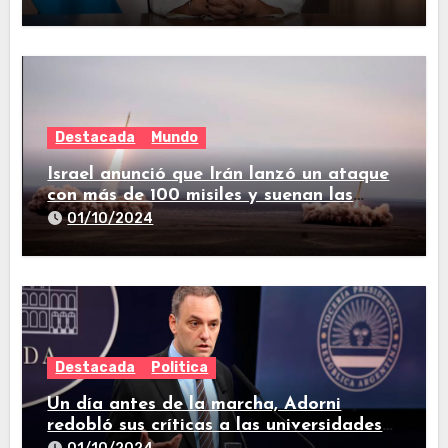
Destacada
Mundo
Israel anunció que Irán lanzó un ataque
con más de 100 misiles y suenan las
sirenas en todo el país
01/10/2024
Destacada
Politica
Un día antes de la marcha, Adorni
redobló sus críticas a las universidades
nacionales