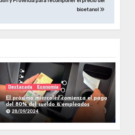
ón y Provincia para recomponer el precio del
bioetanol
Destacada
Economía
El próximo miércoles comienza el pago
del 80% del sueldo a empleados
estatales de Tucumán
28/09/2024