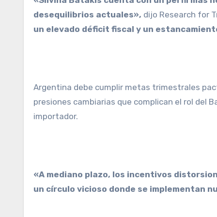
«Silvina Batakis cuenta con un perfil más 
desequilibrios actuales»,
dijo Research for T
un elevado déficit fiscal y un estancamien
Argentina debe cumplir metas trimestrales pact
presiones cambiarias que complican el rol del B
importador.
«A mediano plazo, los incentivos distorsio
un círculo vicioso donde se implementan n