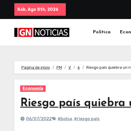
Sáb. Ago 8th, 2026
Política
Eco
Página de inicio
PM
V
6
Riesgo país quiebra un 
Economía
Riesgo país quiebra 
06/07/2022
#bolsa
,
#riesgo país