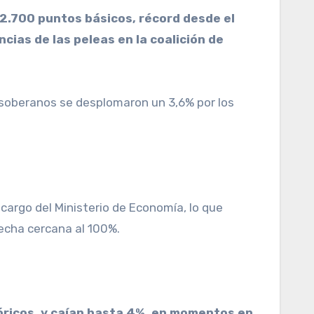
ias de las peleas en la coalición de
 soberanos se desplomaron un 3,6% por los
cargo del Ministerio de Economía, lo que
recha cercana al 100%.
óricos, y caían hasta 4%, en momentos en