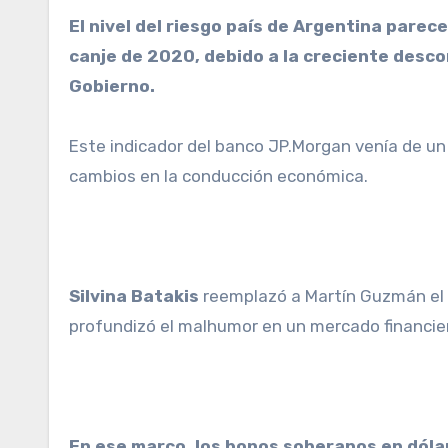
El nivel del riesgo país de Argentina parece no encontrar techo y superaba este miércoles los 2.700 puntos básicos, récord desde el
canje de 2020, debido a la creciente desco
Gobierno.
Este indicador del banco JP.Morgan venía de u
cambios en la conducción económica.
Silvina Batakis
reemplazó a Martín Guzmán el d
profundizó el malhumor en un mercado financiero
En ese marco, los bonos soberanos en dóla