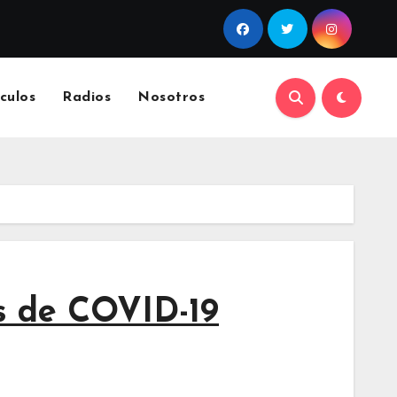
culos
Radios
Nosotros
os de COVID-19