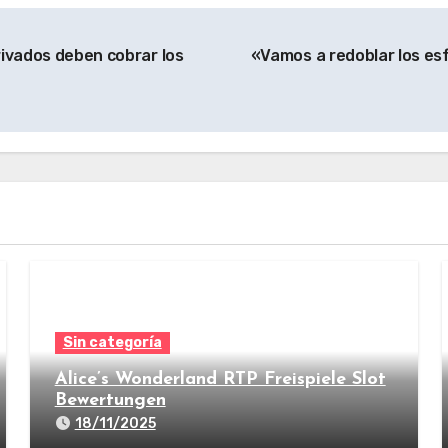
rivados deben cobrar los
«Vamos a redoblar los es
Sin categoría
Alice’s Wonderland RTP Freispiele Slot
Bewertungen
18/11/2025