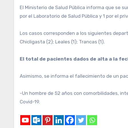
El Ministerio de Salud Pública informa que se suman 63 nuevos casos de COVID-19 en Tucumán, totalizando 199.263. De los cuales 12 fueron procesados
por el Laboratorio de Salud Pública y 1 por el p
Los casos corresponden a los siguientes departame
Chicligasta (2); Leales (1); Trancas (1).
El total de pacientes dados de alta a la fe
Asimismo, se informa el fallecimiento de un paci
-Un hombre de 52 años con comorbilidades, inte
Covid-19.