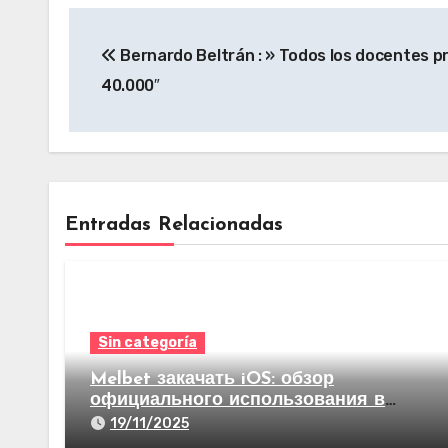
Bernardo Beltrán : » Todos los docentes p
40.000″
Entradas Relacionadas
Sin categoría
Melbet закачать iOS: обзор
официального использования в
видах став на спорт а еще казино
19/11/2025