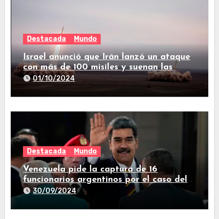
Destacada
Mundo
Israel anunció que Irán lanzó un ataque
con más de 100 misiles y suenan las
sirenas en todo el país
01/10/2024
Destacada
Mundo
Venezuela pide la captura de 16
funcionarios argentinos por el caso del
avión iraní que estuvo en Buenos Aires
30/09/2024