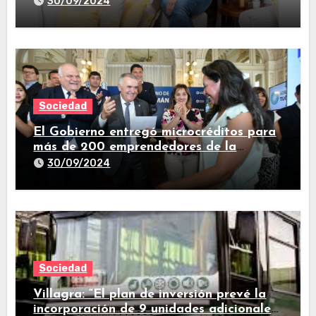
30/09/2024
Sociedad
El Gobierno entregó microcréditos para
más de 200 emprendedores de la
provincia
30/09/2024
Sociedad
Villagra: “El plan de inversión prevé la
incorporación de 9 unidades adicionales