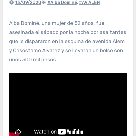
13/09/2020
#Alba Dominé
,
#AV ALEN
Alba Dominé, una mujer de 52 años, fue
asesinada el sábado por la noche por asaltantes
que le dispararon en la esquina de avenida Alem
y Crisóstomo Alvarez y se llevaron un bolso con
unos 500 mil pesos.