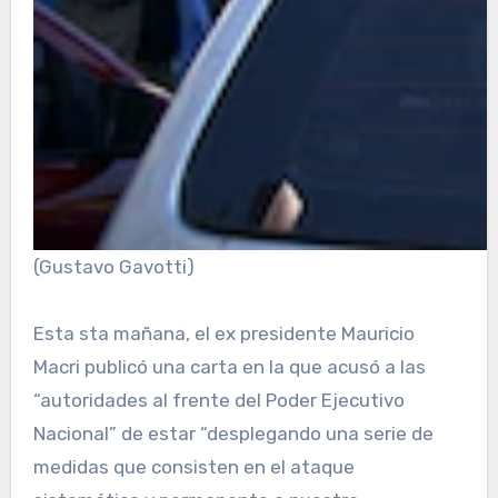
(Gustavo Gavotti)
Esta sta mañana, el ex presidente Mauricio
Macri publicó una carta en la que acusó a las
“autoridades al frente del Poder Ejecutivo
Nacional” de estar “desplegando una serie de
medidas que consisten en el ataque