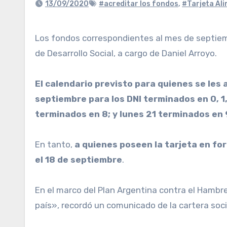
13/09/2020
#acreditar los fondos
,
#Tarjeta Al
Los fondos correspondientes al mes de septiembre de la tarjeta Alimentar serán acreditados a partir del próximo martes, según informó el Ministerio
de Desarrollo Social, a cargo de Daniel Arroyo.
El calendario previsto para quienes se les 
septiembre para los DNI terminados en 0, 1, 
terminados en 8; y lunes 21 terminados en 
En tanto,
a quienes poseen la tarjeta en for
el 18 de septiembre
.
En el marco del Plan Argentina contra el Hambre
país», recordó un comunicado de la cartera soci