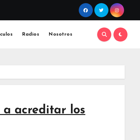
culos
Radios
Nosotros
 a acreditar los