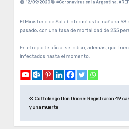
12/09/2020
#Coronavirus en la Argentina
,
#RE
El Ministerio de Salud informó esta mañana 58 nuevos fallecimientos por coronavirus en el país, lo que elevó a 11.206 la cifra de muertos desde marzo
pasado, con una tasa de mortalidad de 235 pers
En el reporte oficial se indicó, además, que fue
infectados hasta el momento.
Cottolengo Don Orione: Registraron 49 cas
y una muerte