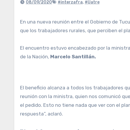
08/09/2020
#interzafra
,
#Uatre
En una nueva reunión entre el Gobierno de Tucumán y representantes de la Unión Argentina de Trabajadores Rurales y Estibadores (Uatre) se conoció
que los trabajadores rurales, que perciben el pl
El encuentro estuvo encabezado por la ministra
de la Nación,
Marcelo Santillán.
El beneficio alcanza a todos los trabajadores qu
reunión con la ministra, quien nos comunicó que,
el pedido. Esto no tiene nada que ver con el p
respuesta”, aclaró.